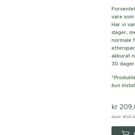
Forventet
vare som 
Har vi va
dager, me
normale f
etterspør
akkurat n
30 dager.
*
Produkte
kun instal
kr
209
ekskl. MVA k