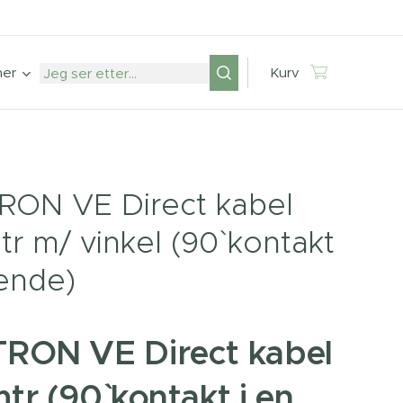
mer
Kurv
RON VE Direct kabel
r m/ vinkel (90` kontakt
 ende)
TRON VE Direct kabel
tr (90` kontakt i en