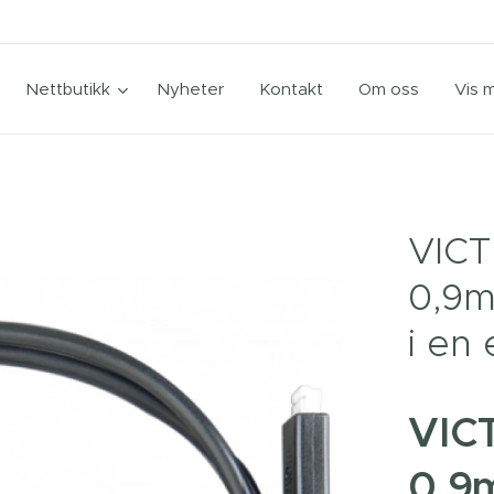
Nettbutikk
Nyheter
Kontakt
Om oss
Vis 
VICT
0,9mt
i en
VIC
0,9m