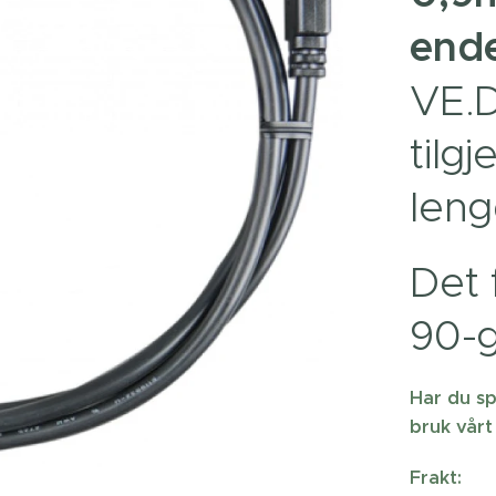
end
VE.D
tilgj
leng
Det 
90-g
Har du sp
bruk vårt
Frakt: