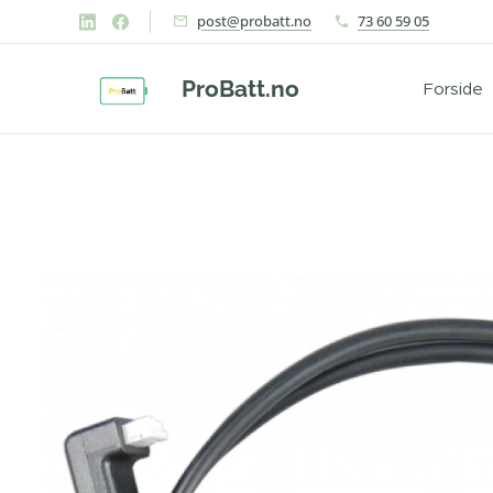
post@probatt.no
73 60 59 05
ProBatt.no
Forside