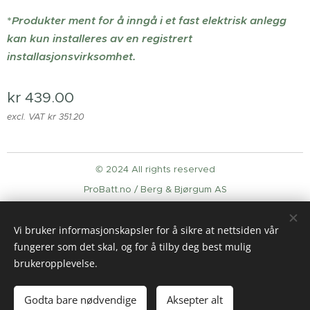
*
Produkter ment for å inngå i et fast elektrisk anlegg
kan kun installeres av en registrert
installasjonsvirksomhet.
kr
439.00
excl. VAT kr 351.20
© 2024 All rights reserved
ProBatt.no / Berg & Bjørgum AS
Cookies
Vi bruker informasjonskapsler for å sikre at nettsiden vår
Languages
fungerer som det skal, og for å tilby deg best mulig
English
Norsk
brukeropplevelse.
Add to cart
Godta bare nødvendige
Aksepter alt