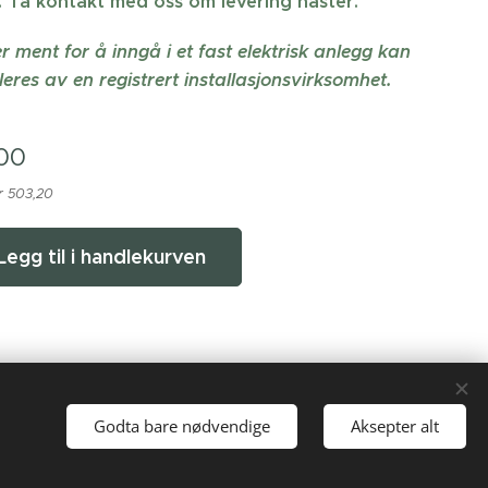
 Ta kontakt med oss om levering haster.
r ment for å inngå i et fast elektrisk anlegg kan
leres av en registrert installasjonsvirksomhet.
00
r 503,20
Legg til i handlekurven
Godta bare nødvendige
Aksepter alt
Informasjonskapsler
Språk
English
Norsk