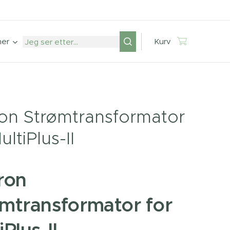
mer
Kurv
ron Strømtransformator
ultiPlus-II
ron
mtransformator for