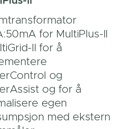
iPlus-II
mtransformator
:50mA for MultiPlus-II
tiGrid-II for å
lementere
erControl og
rAssist og for å
malisere egen
sumpsjon med ekstern