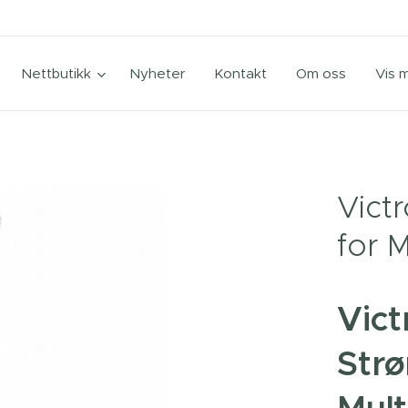
Nettbutikk
Nyheter
Kontakt
Om oss
Vis 
Vict
for M
Vict
Strø