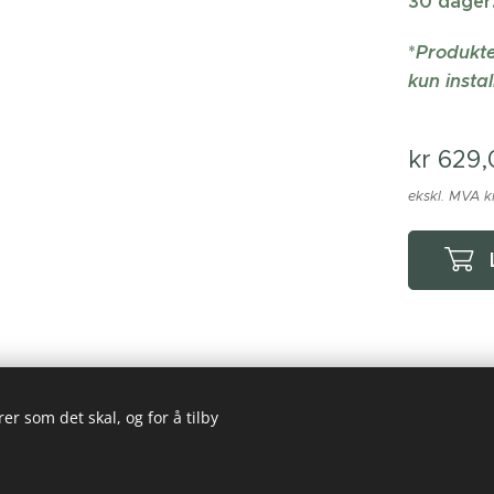
30 dager.
*
Produkte
kun instal
kr
629,
ekskl. MVA k
er som det skal, og for å tilby