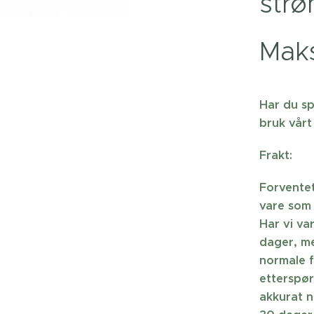
strø
Maks
Har du sp
bruk vårt
Frakt:
Forventet
vare som 
Har vi va
dager, me
normale f
etterspør
akkurat n