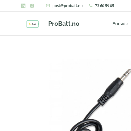
post@probatt.no
73 60 59 05
ProBatt.no
Forside