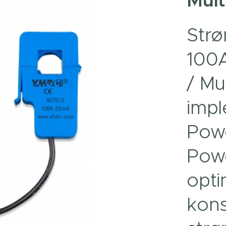
Mult
Strø
100A
/ Mul
imp
Pow
Powe
opti
kon