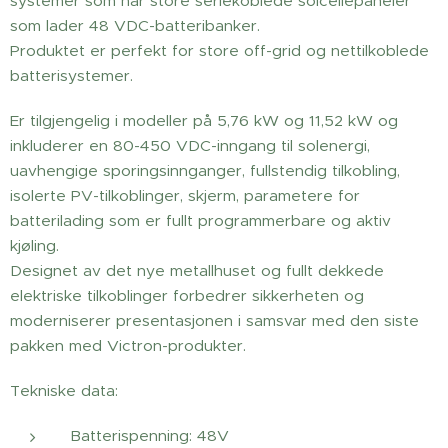
systemer som har store seriekoblede solcellepaneler
som lader 48 VDC-batteribanker.
Produktet er perfekt for store off-grid og nettilkoblede
batterisystemer.
Er tilgjengelig i modeller på 5,76 kW og 11,52 kW og
inkluderer en 80-450 VDC-inngang til solenergi,
uavhengige sporingsinnganger, fullstendig tilkobling,
isolerte PV-tilkoblinger, skjerm, parametere for
batterilading som er fullt programmerbare og aktiv
kjøling.
Designet av det nye metallhuset og fullt dekkede
elektriske tilkoblinger forbedrer sikkerheten og
moderniserer presentasjonen i samsvar med den siste
pakken med Victron-produkter.
Tekniske data:
Batterispenning: 48V