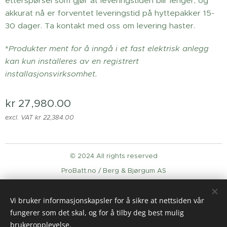
etterspørsel som gjør at leveringstiden blir lenger, og
akkurat nå er forventet leveringstid på hyttepakker 15-
30 dager. Ta kontakt med oss om levering haster.
*
Produkter ment for å inngå i et fast elektrisk anlegg
kan kun installeres av en registrert
installasjonsvirksomhet.
kr
27,980.00
excl. VAT kr 22,384.00
© 2024 All rights reserved
ProBatt.no / Berg & Bjørgum AS
Cookies
Vi bruker informasjonskapsler for å sikre at nettsiden vår
Languages
fungerer som det skal, og for å tilby deg best mulig
English
Norsk
brukeropplevelse.