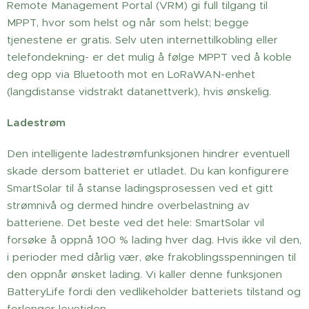
Remote Management Portal (VRM) gi full tilgang til
MPPT, hvor som helst og når som helst; begge
tjenestene er gratis. Selv uten internettilkobling eller
telefondekning- er det mulig å følge MPPT ved å koble
deg opp via Bluetooth mot en LoRaWAN-enhet
(langdistanse vidstrakt datanettverk), hvis ønskelig.
Ladestrøm
Den intelligente ladestrømfunksjonen hindrer eventuell
skade dersom batteriet er utladet. Du kan konfigurere
SmartSolar til å stanse ladingsprosessen ved et gitt
strømnivå og dermed hindre overbelastning av
batteriene. Det beste ved det hele: SmartSolar vil
forsøke å oppnå 100 % lading hver dag. Hvis ikke vil den,
i perioder med dårlig vær, øke frakoblingsspenningen til
den oppnår ønsket lading. Vi kaller denne funksjonen
BatteryLife fordi den vedlikeholder batteriets tilstand og
forlenger levetiden.