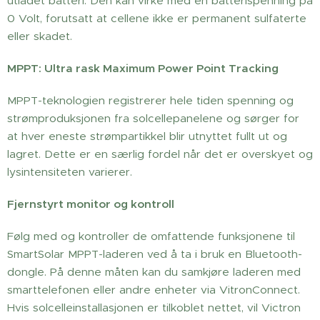
utladet batteri. Den kan virke med en batterispenning på
0 Volt, forutsatt at cellene ikke er permanent sulfaterte
eller skadet.
MPPT: Ultra rask Maximum Power Point Tracking
MPPT-teknologien registrerer hele tiden spenning og
strømproduksjonen fra solcellepanelene og sørger for
at hver eneste strømpartikkel blir utnyttet fullt ut og
lagret. Dette er en særlig fordel når det er overskyet og
lysintensiteten varierer.
Fjernstyrt monitor og kontroll
Følg med og kontroller de omfattende funksjonene til
SmartSolar MPPT-laderen ved å ta i bruk en Bluetooth-
dongle. På denne måten kan du samkjøre laderen med
smarttelefonen eller andre enheter via VitronConnect.
Hvis solcelleinstallasjonen er tilkoblet nettet, vil Victron