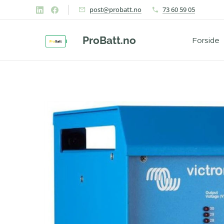
post@probatt.no
73 60 59 05
ProBatt.no
Forside