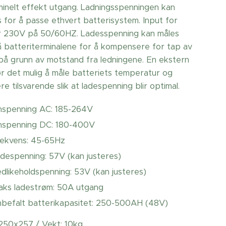
ominelt effekt utgang. Ladningsspenningen kan
s for å passe ethvert batterisystem. Input for
r 230V på 50/60HZ. Ladesspenning kan måles
å batteriterminalene for å kompensere for tap av
på grunn av motstand fra ledningene. En ekstern
ør det mulig å måle batteriets temperatur og
 tilsvarende slik at ladespenning blir optimal.
nspenning AC: 185-264V
nspenning DC: 180-400V
ekvens: 45-65Hz
despenning: 57V (kan justeres)
dlikeholdspenning: 53V (kan justeres)
ks ladestrøm: 50A utgang
befalt batterikapasitet: 250-500AH (48V)
250x257 / Vekt: 10kg