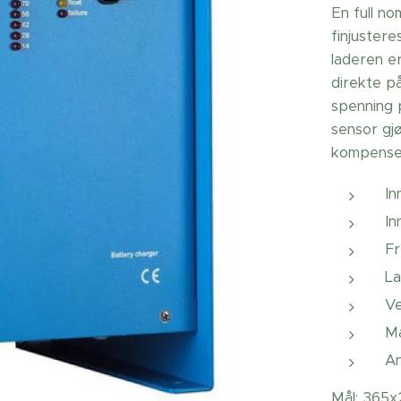
En full n
finjustere
laderen e
direkte p
spenning 
sensor gj
kompensere
In
In
Fr
La
Ve
Ma
An
Mål: 365x