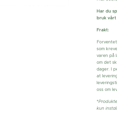
Har du sp
bruk vårt
Frakt:
Forventet
som krever
varen på 
om det sk
dager. I 
at leverin
leverings
oss om lev
*
Produkter
kun instal