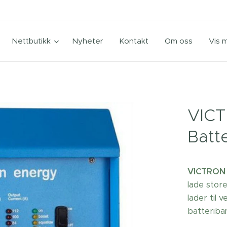
Nettbutikk
Nyheter
Kontakt
Om oss
Vis 
VICT
Batt
VICTRON 
lade stor
lader til 
batteriban