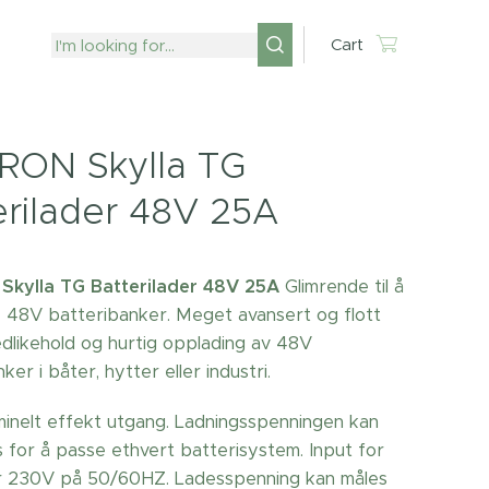
Cart
RON Skylla TG
erilader 48V 25A
Skylla TG Batterilader 48V 25A
Glimrende til å
e 48V batteribanker. Meget avansert og flott
vedlikehold og hurtig opplading av 48V
ker i båter, hytter eller industri.
ominelt effekt utgang. Ladningsspenningen kan
s for å passe ethvert batterisystem. Input for
r 230V på 50/60HZ. Ladesspenning kan måles