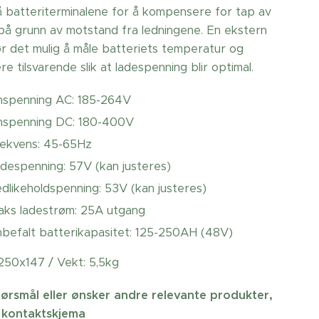
å batteriterminalene for å kompensere for tap av
på grunn av motstand fra ledningene. En ekstern
ør det mulig å måle batteriets temperatur og
 tilsvarende slik at ladespenning blir optimal.
nspenning AC: 185-264V
nspenning DC: 180-400V
ekvens: 45-65Hz
despenning: 57V (kan justeres)
dlikeholdspenning: 53V (kan justeres)
ks ladestrøm: 25A utgang
befalt batterikapasitet: 125-250AH (48V)
250x147 / Vekt: 5,5kg
ørsmål eller ønsker andre relevante produkter,
 kontaktskjema