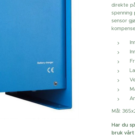
direkte p
spenning 
sensor gj
kompensere
In
In
Fr
La
Ve
Ma
An
Mål: 365x
Har du sp
bruk vårt