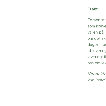
Frakt:
Forventet
som krever
varen på 
om det sk
dager. I 
at leverin
leverings
oss om lev
*
Produkter
kun instal