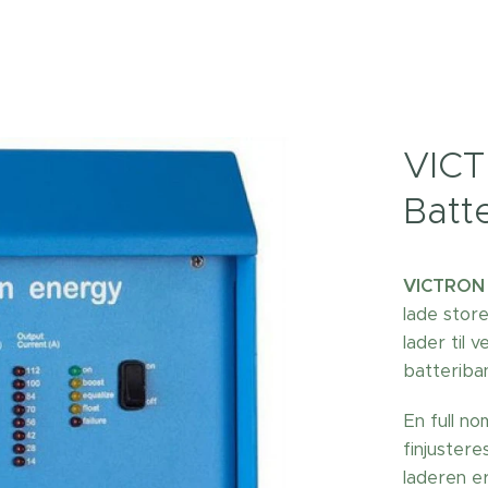
VICT
Batt
VICTRON 
lade stor
lader til 
batteriban
En full n
finjustere
laderen e