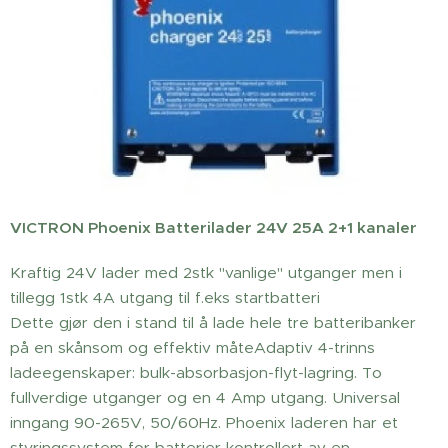
VICTRON Phoenix Batterilader 24V 25A 2+1 kanaler
Kraftig 24V lader med 2stk "vanlige" utganger men i
tillegg 1stk 4A utgang til f.eks startbatteri
Dette gjør den i stand til å lade hele tre batteribanker
på en skånsom og effektiv måteAdaptiv 4-trinns
ladeegenskaper: bulk-absorbasjon-flyt-lagring. To
fullverdige utganger og en 4 Amp utgang. Universal
inngang 90-265V, 50/60Hz. Phoenix laderen har et
styringssystem for batterier kontrollert av en