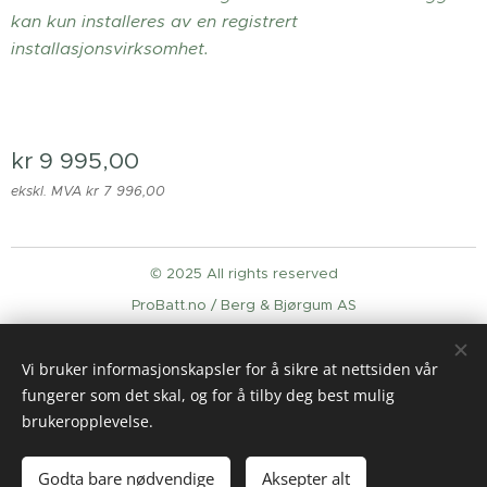
kan kun installeres av en registrert
installasjonsvirksomhet.
kr
9 995,00
ekskl. MVA kr 7 996,00
© 2025 All rights reserved
ProBatt.no / Berg & Bjørgum AS
Informasjonskapsler
Vi bruker informasjonskapsler for å sikre at nettsiden vår
Språk
fungerer som det skal, og for å tilby deg best mulig
English
Norsk
brukeropplevelse.
Legg til i handlekurven
Godta bare nødvendige
Aksepter alt