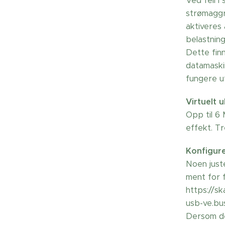
Ved feil i
strømaggr
aktiveres 
belastnin
Dette finn
datamaskin
fungere u
Virtuelt 
Opp til 6
effekt. Tr
Konfigur
Noen just
ment for 
https://s
usb-ve.bus
Dersom de