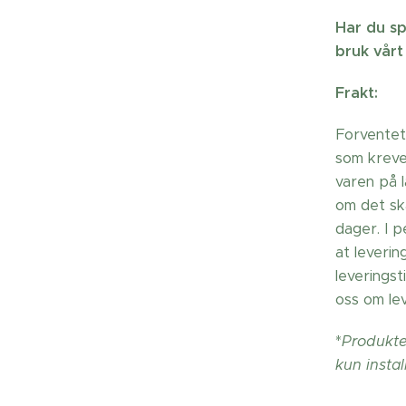
Har du sp
bruk vårt
Frakt:
Forventet
som krever
varen på 
om det sk
dager. I 
at leverin
leverings
oss om lev
*
Produkter
kun instal