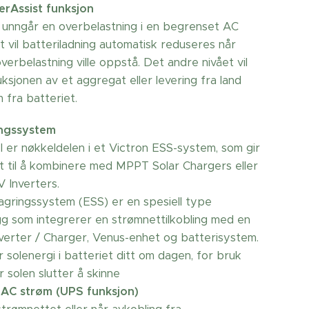
rAssist funksjon
s unngår en overbelastning i en begrenset AC
st vil batteriladning automatisk reduseres når
overbelastning ville oppstå. Det andre nivået vil
ksjonen av et aggregat eller levering fra land
 fra batteriet.
ingssystem
II er nøkkeldelen i et Victron ESS-system, som gir
tet til å kombinere med MPPT Solar Chargers eller
V Inverters.
lagringssystem (ESS) er en spesiell type
gg som integrerer en strømnettilkobling med en
nverter / Charger, Venus-enhet og batterisystem.
 solenergi i batteriet ditt om dagen, for bruk
 solen slutter å skinne
 AC strøm (UPS funksjon)