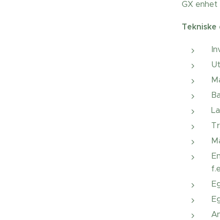
GX enhet 
Tekniske 
In
Ut
M
Ba
L
Tr
Må
En
f.
E
E
An