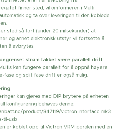
 strømnettet eller når avkobling fra
egatet finner sted, vil omformeren i Multi
automatisk og ta over leveringen til den koblede
gen.
er sted så fort (under 20 milisekunder) at
er og annet elektronisk utstyr vil fortsette å
ten å avbrytes.
ubegrenset strøm takket være parallell drift
 Multis kan fungere parallelt for å oppnå høyere
e-fase og split fase drift er også mulig.
ering
eringer kan gjøres med DIP brytere på enheten,
full konfigurering behøves denne:
kanbatt.no/product/847119/victron-interface-mk3-
-til-usb
n er koblet opp til Victron VRM poralen med en