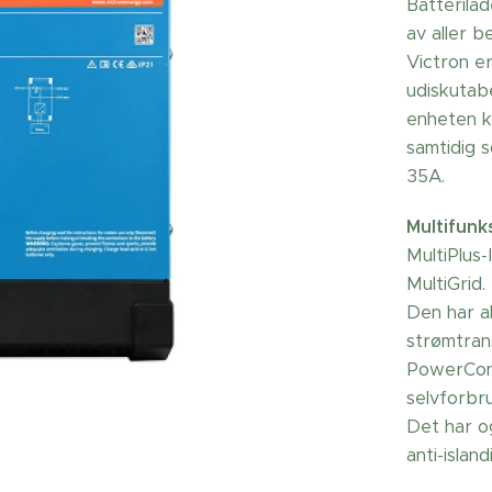
Batterila
av aller b
Victron e
udiskutab
enheten 
samtidig 
35A.
Multifunk
MultiPlus-
MultiGrid.
Den har al
strømtran
PowerCont
selvforbr
Det har o
anti-islan