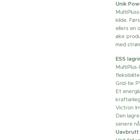
Unik Powe
MultiPlus
kilde. Før
ellers en 
øke produ
med strøm
ESS lagr
MultiPlus-
fleksibili
Grid-tie P
Et energi
kraftanle
Victron I
Den lagrer
senere når
Uavbrutt