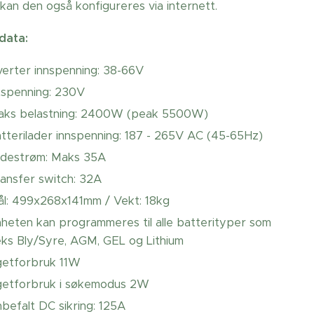
kan den også konfigureres via internett.
data:
verter innspenning: 38-66V
spenning: 230V
aks belastning: 2400W (peak 5500W)
tterilader innspenning: 187 - 265V AC (45-65Hz)
adestrøm: Maks 35A
ansfer switch: 32A
l: 499x268x141mm / Vekt: 18kg
heten kan programmeres til alle batterityper som
eks Bly/Syre, AGM, GEL og Lithium
getforbruk 11W
getforbruk i søkemodus 2W
befalt DC sikring: 125A