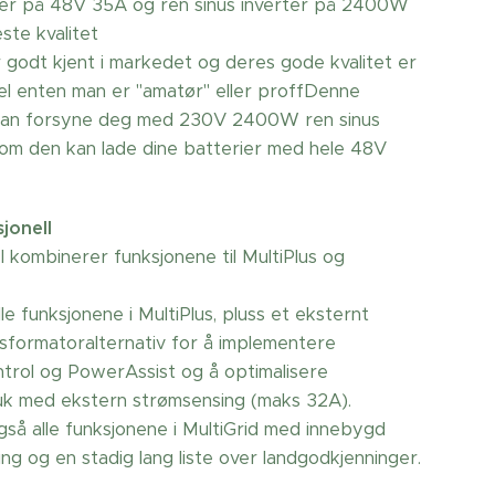
der på 48V 35A og ren sinus inverter på 2400W
este kvalitet
r godt kjent i markedet og deres gode kvalitet er
el enten man er "amatør" eller proffDenne
kan forsyne deg med 230V 2400W ren sinus
som den kan lade dine batterier med hele 48V
sjonell
II kombinerer funksjonene til MultiPlus og
le funksjonene i MultiPlus, pluss et eksternt
sformatoralternativ for å implementere
rol og PowerAssist og å optimalisere
uk med ekstern strømsensing (maks 32A).
gså alle funksjonene i MultiGrid med innebygd
ding og en stadig lang liste over landgodkjenninger.