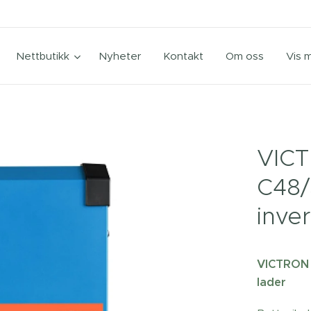
Nettbutikk
Nyheter
Kontakt
Om oss
Vis 
VICT
C48/
inve
VICTRON M
lader