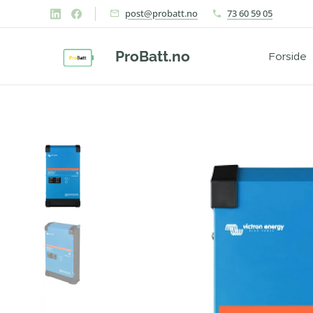
post@probatt.no
73 60 59 05
ProBatt.no
Forside