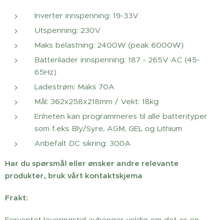
Inverter innspenning: 19-33V
Utspenning: 230V
Maks belastning: 2400W (peak 6000W)
Batterilader innspenning: 187 - 265V AC (45-
65Hz)
Ladestrøm: Maks 70A
Mål: 362x258x218mm / Vekt: 18kg
Enheten kan programmeres til alle batterityper
som f.eks Bly/Syre, AGM, GEL og Lithium
Anbefalt DC sikring: 300A
Har du spørsmål eller ønsker andre relevante
produkter, bruk vårt kontaktskjema
Frakt:
Forventet leveringstid avhenger veldig om det er en