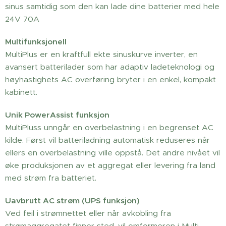
sinus samtidig som den kan lade dine batterier med hele
24V 70A
Multifunksjonell
MultiPlus er en kraftfull ekte sinuskurve inverter, en
avansert batterilader som har adaptiv ladeteknologi og
høyhastighets AC overføring bryter i en enkel, kompakt
kabinett.
Unik PowerAssist funksjon
MultiPluss unngår en overbelastning i en begrenset AC
kilde. Først vil batteriladning automatisk reduseres når
ellers en overbelastning ville oppstå. Det andre nivået vil
øke produksjonen av et aggregat eller levering fra land
med strøm fra batteriet.
Uavbrutt AC strøm (UPS funksjon)
Ved feil i strømnettet eller når avkobling fra
strømaggregatet finner sted, vil omformeren i Multi