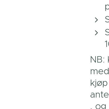
S
S
NB: 
medf
kjø
ant
, og