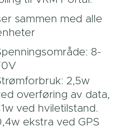
ser sammen med alle
enheter
Spenningsområde: 8-
70V
Strømforbruk: 2,5w
ed overføring av data,
1w ved hviletilstand.
0,4w ekstra ved GPS