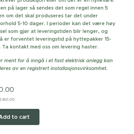
krever produksjon eller om det er en hyllevare.
ren på lager så sendes det som regel innen 5
n om det skal produseres tar det under
orhold 5-10 dager. I perioder kan det være høy
sel som gjør at leveringstiden blir lenger, og
å er forventet leveringstid på hyttepakker 15-
 Ta kontakt med oss om levering haster.
r ment for å inngå i et fast elektrisk anlegg kan
leres av en registrert installasjonsvirksomhet.
0.00
 2,160.00
Add to cart