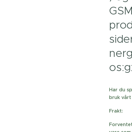
GSM
prod
side
nerg
os:g
Har du sp
bruk vårt
Frakt:
Forventet