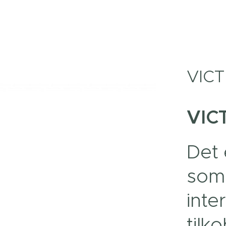
VICT
VIC
Det 
som 
inte
tilko