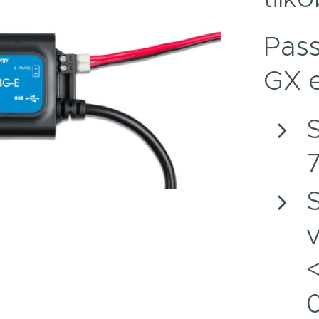
Pas
GX 
v
<