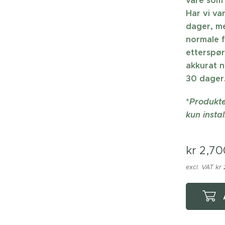
vare som 
Har vi va
dager, me
normale f
etterspør
akkurat n
30 dager.
*
Produkte
kun instal
kr
2,70
excl. VAT kr