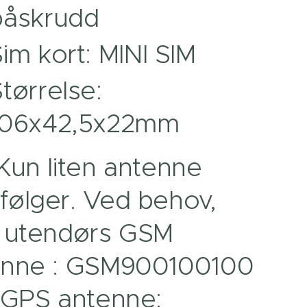
påskrudd
im kort: MINI SIM
tørrelse:
106x42,5x22mm
Kun liten antenne
ølger. Ved behov,
p utendørs GSM
enne : GSM900100100
 GPS antenne: