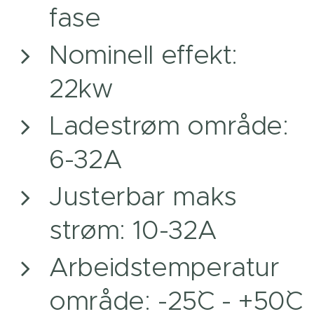
fase
Nominell effekt:
22kw
Ladestrøm område:
6-32A
Justerbar maks
strøm: 10-32A
Arbeidstemperatur
område: -25`C - +50`C