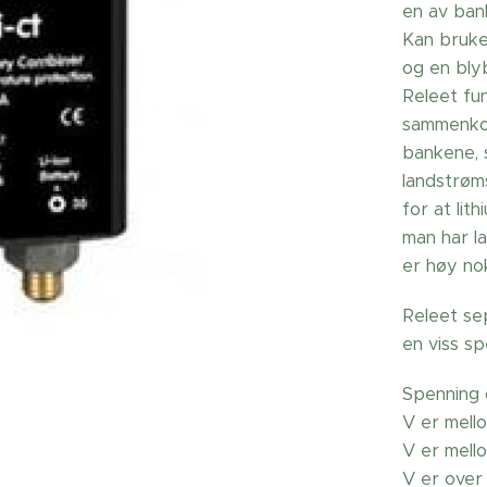
en av bank
Kan bruke
og en bl
Releet fun
sammenkob
bankene, 
landstrøms
for at li
man har l
er høy nok
Releet se
en viss sp
Spenning o
V er mello
V er mello
V er over 