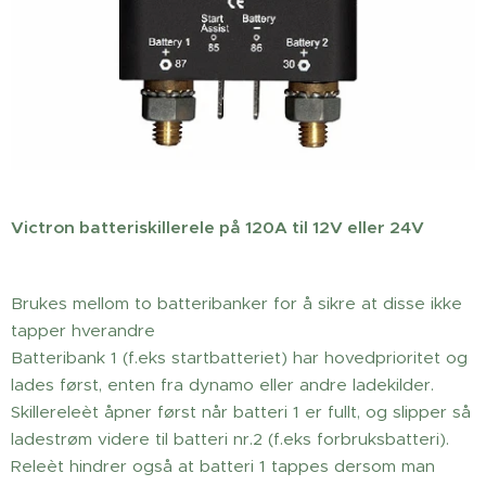
Victron batteriskillerele på 120A til 12V eller 24V
Brukes mellom to batteribanker for å sikre at disse ikke
tapper hverandre
Batteribank 1 (f.eks startbatteriet) har hovedprioritet og
lades først, enten fra dynamo eller andre ladekilder.
Skillereleèt åpner først når batteri 1 er fullt, og slipper så
ladestrøm videre til batteri nr.2 (f.eks forbruksbatteri).
Releèt hindrer også at batteri 1 tappes dersom man