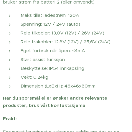
bruker strøm fra batteri 2 (eller omvendt).
Maks tillat ladestrøm: 120A
Spenning: 12V / 24V (auto)
Rele tilkobler: 13,0V (12V) / 26V (24V)
Rele frakobler: 12,8V (12V) / 25,6V (24V)
Eget forbruk når åpen: <4mA
Start assist funksjon
Beskyttelse: IP54 innkapsling
Vekt: 0,24kg
Dimensjon (LxBxH): 46x46x80mm
Har du spørsmål eller ønsker andre relevante
produkter, bruk vårt kontaktskjema
Frakt:
Forventet leveringstid avhenger veldig om det er en