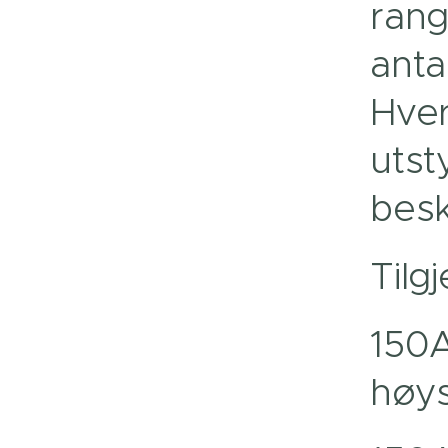
rang
anta
Hver
utst
besk
Tilg
150A
høys