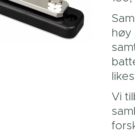
Saml
høy 
samt
batt
like
Vi ti
sam
fors