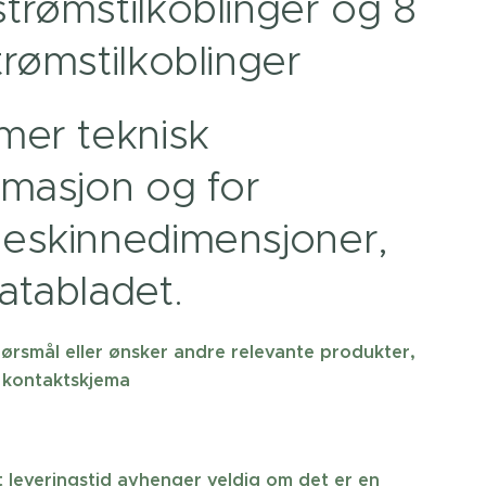
trømstilkoblinger og 8
trømstilkoblinger
mer teknisk
rmasjon og for
eskinnedimensjoner,
atabladet.
ørsmål eller ønsker andre relevante produkter,
 kontaktskjema
 leveringstid avhenger veldig om det er en