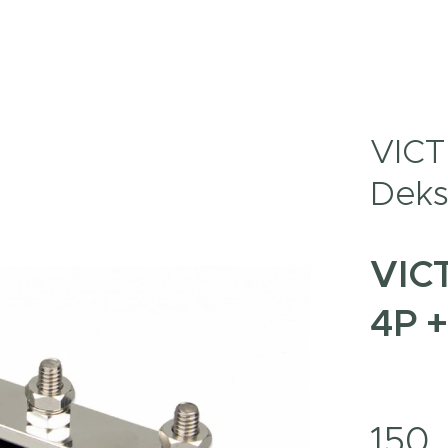
VICT
Deks
VIC
4P +
150