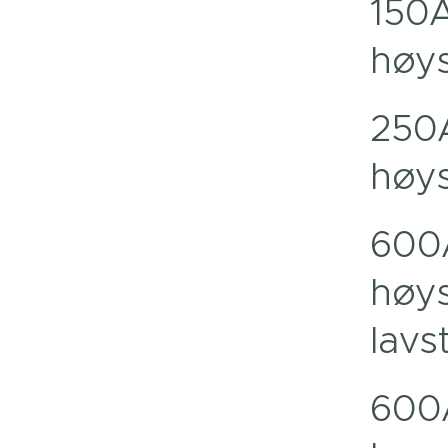
150A
høys
250A
høys
600A
høys
lavs
600A