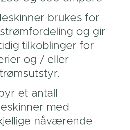
eskinner brukes for
strømfordeling og gir
idig tilkoblinger for
erier og / eller
strømsutstyr.
lbyr et antall
leskinner med
kjellige nåværende