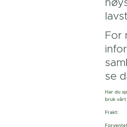
høys
lavs
For 
info
saml
se d
Har du sp
bruk vårt
Frakt:
Forventet