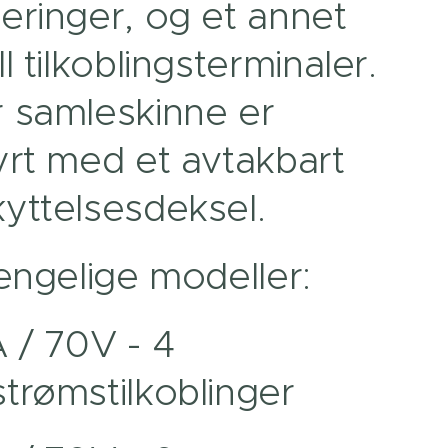
eringer, og et annet
ll tilkoblingsterminaler.
 samleskinne er
yrt med et avtakbart
yttelsesdeksel.
jengelige modeller:
 / 70V - 4
trømstilkoblinger