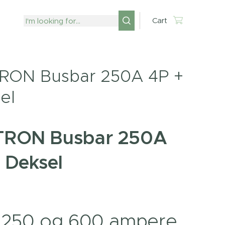
Cart
RON Busbar 250A 4P +
el
TRON Busbar 250A
 Deksel
, 250 og 600 ampere