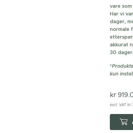
vare som 
Har vi va
dager, me
normale f
etterspør
akkurat n
30 dager.
*
Produkte
kun instal
kr
919.
excl. VAT kr