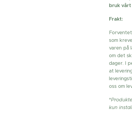
bruk vårt
Frakt:
Forventet
som krever
varen på 
om det sk
dager. I 
at leverin
leverings
oss om lev
*
Produkter
kun instal