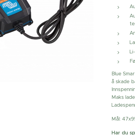
Au
Au
t
An
La
Li
Fø
Blue Smart
å skade b
Innspenni
Maks lade
Ladespenni
Mål: 47x9
Har du sp