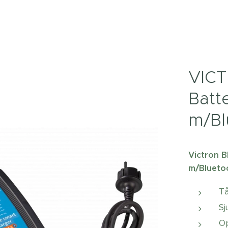
VICT
Batt
m/Bl
Victron B
m/Blueto
Tå
Sj
Op