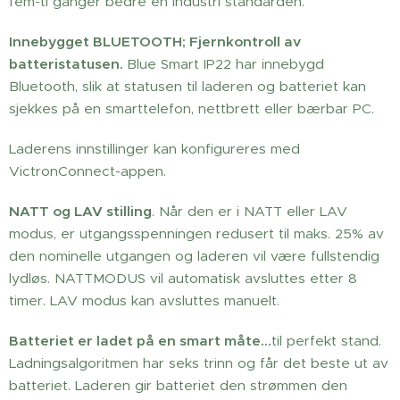
fem-ti ganger bedre en industri standarden.
Innebygget BLUETOOTH; Fjernkontroll av
batteristatusen.
Blue Smart IP22 har innebygd
Bluetooth, slik at statusen til laderen og batteriet kan
sjekkes på en smarttelefon, nettbrett eller bærbar PC.
Laderens innstillinger kan konfigureres med
VictronConnect-appen.
NATT og LAV stilling
. Når den er i NATT eller LAV
modus, er utgangsspenningen redusert til maks. 25% av
den nominelle utgangen og laderen vil være fullstendig
lydløs. NATTMODUS vil automatisk avsluttes etter 8
timer. LAV modus kan avsluttes manuelt.
Batteriet er ladet på en smart måte...
til perfekt stand.
Ladningsalgoritmen har seks trinn og får det beste ut av
batteriet. Laderen gir batteriet den strømmen den