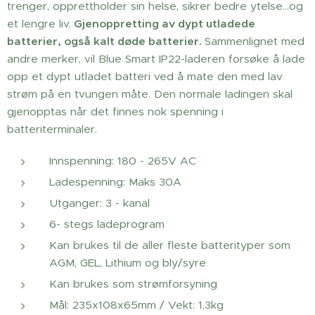
trenger, opprettholder sin helse, sikrer bedre ytelse...og
et lengre liv.
Gjenoppretting av dypt utladede
batterier, også kalt døde batterier.
Sammenlignet med
andre merker, vil Blue Smart IP22-laderen forsøke å lade
opp et dypt utladet batteri ved å mate den med lav
strøm på en tvungen måte. Den normale ladingen skal
gjenopptas når det finnes nok spenning i
batteriterminaler.
Innspenning: 180 - 265V AC
Ladespenning: Maks 30A
Utganger: 3 - kanal
6- stegs ladeprogram
Kan brukes til de aller fleste batterityper som
AGM, GEL, Lithium og bly/syre
Kan brukes som strømforsyning
Mål: 235x108x65mm / Vekt: 1,3kg