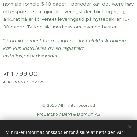
normale forhold 5-10 dager. I perioder kan det være høy
etterspørsel som gjør at leveringstiden blir lenger, og
akkurat nå er forventet leveringstid på hyttepakker 15-
30 dager. Ta kontakt med oss om levering haster.
*
Produkter ment for å inngå i et fast elektrisk anlegg
kan kun installeres av en registrert
installasjonsvirksomhet.
kr
1 799,00
ekskl. MVA kr 1 439,20
© 2025 All rights reserved
ProBatt.no / Berg & Bjørgum AS
Informasjonskapsler
Vi bruker informasjonskapsler for å sikre at nettsiden vår
Språk