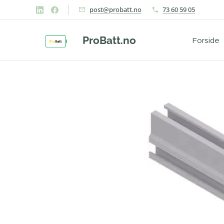
post@probatt.no
73 60 59 05
ProBatt.no
Forside