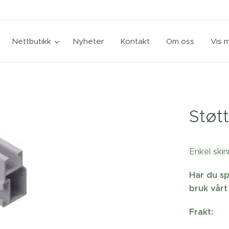
Nettbutikk
Nyheter
Kontakt
Om oss
Vis 
Støt
Enkel skin
Har du sp
bruk vårt
Frakt: