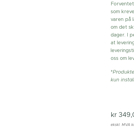
Forventet
som krever
varen på 
om det sk
dager. I 
at leverin
leverings
oss om lev
*
Produkter
kun instal
kr
349,
ekskl. MVA k