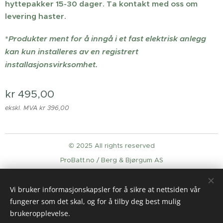
hyttepakker 15-30 dager. Ta kontakt med oss om
levering haster.
*
Produkter ment for å inngå i et fast elektrisk anlegg
kan kun installeres av en registrert
installasjonsvirksomhet.
kr
495,00
ekskl. MVA kr 396,00
© 2025 All rights reserved
ProBatt.no / Berg & Bjørgum AS
Informasjonskapsler
Vi bruker informasjonskapsler for å sikre at nettsiden vår
Språk
fungerer som det skal, og for å tilby deg best mulig
English
Norsk
brukeropplevelse.