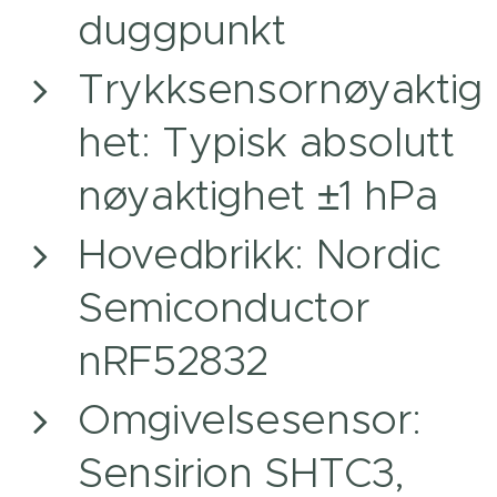
duggpunkt
Trykksensornøyaktig
het: Typisk absolutt
nøyaktighet ±1 hPa
Hovedbrikk: Nordic
Semiconductor
nRF52832
Omgivelsesensor:
Sensirion SHTC3,