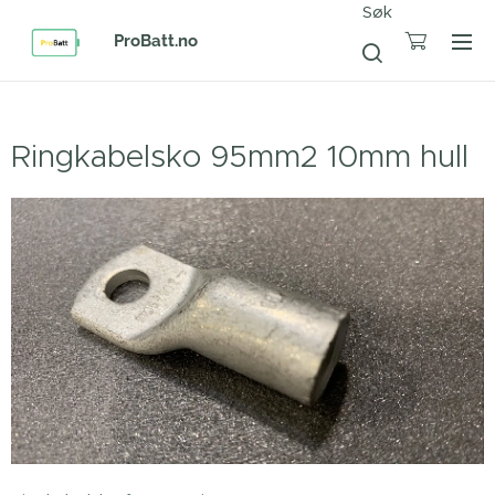
Søk
ProBatt.no
Ringkabelsko 95mm2 10mm hull