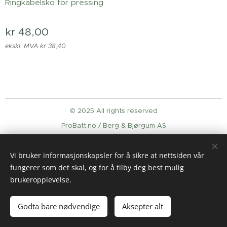
Ringkabelsko for pressing
kr
48,00
ekskl. MVA kr 38,40
© 2025 All rights reserved
ProBatt.no / Berg & Bjørgum AS
Informasjonskapsler
Vi bruker informasjonskapsler for å sikre at nettsiden vår
Språk
fungerer som det skal, og for å tilby deg best mulig
English
Norsk
brukeropplevelse.
Legg til i handlekurven
Godta bare nødvendige
Aksepter alt