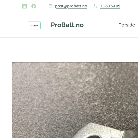
post@probatt.no
73 60 59 05
ProBatt.no
Forside