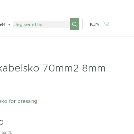
mer
Kurv
gkabelsko 70mm2 8mm
sko for pressing
0
r 38,40