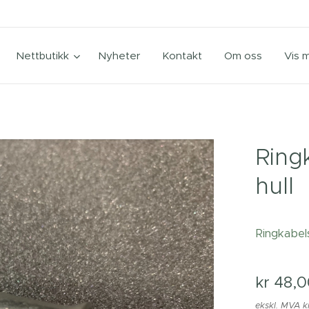
Nettbutikk
Nyheter
Kontakt
Om oss
Vis 
Rin
hull
Ringkabel
kr
48,0
ekskl. MVA k