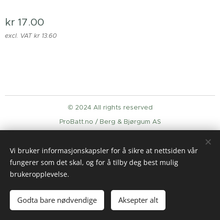
kr
17.00
excl. VAT kr 13.60
© 2024 All rights reserved
ProBatt.no / Berg & Bjørgum AS
Cookies
Vi bruker informasjonskapsler for å sikre at nettsiden vår
Languages
fungerer som det skal, og for å tilby deg best mulig
English
Norsk
brukeropplevelse.
Add to cart
Godta bare nødvendige
Aksepter alt