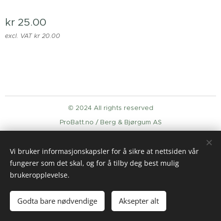
kr
25.00
excl. VAT kr 20.00
© 2024 All rights reserved
ProBatt.no / Berg & Bjørgum AS
Cookies
Vi bruker informasjonskapsler for å sikre at nettsiden vår
Languages
fungerer som det skal, og for å tilby deg best mulig
English
Norsk
brukeropplevelse.
Add to cart
Godta bare nødvendige
Aksepter alt