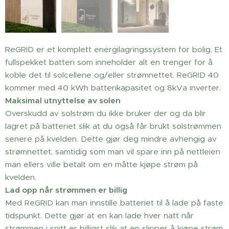
ReGRID er et komplett energilagringssystem for bolig. Et
fullspekket batteri som inneholder alt en trenger for å
koble det til solcellene og/eller strømnettet. ReGRID 40
kommer med 40 kWh batterikapasitet og 8kVa inverter.
Maksimal utnyttelse av solen
Overskudd av solstrøm du ikke bruker der og da blir
lagret på batteriet slik at du også får brukt solstrømmen
senere på kvelden. Dette gjør deg mindre avhengig av
strømnettet, samtidig som man vil spare inn på nettleien
man ellers ville betalt om en måtte kjøpe strøm på
kvelden.
Lad opp når strømmen er billig
Med ReGRID kan man innstille batteriet til å lade på faste
tidspunkt. Dette gjør at en kan lade hver natt når
strømmen i snitt er billigst slik at en slipper å kjøpe strøm