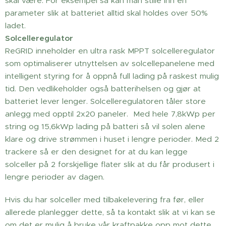
skal være. For eksempel så kan man stille inn en
parameter slik at batteriet alltid skal holdes over 50%
ladet.
Solcelleregulator
ReGRID inneholder en ultra rask MPPT solcelleregulator
som optimaliserer utnyttelsen av solcellepanelene med
intelligent styring for å oppnå full lading på raskest mulig
tid. Den vedlikeholder også batterihelsen og gjør at
batteriet lever lenger. Solcelleregulatoren tåler store
anlegg med opptil 2x20 paneler. Med hele 7,8kWp per
string og 15,6kWp lading på batteri så vil solen alene
klare og drive strømmen i huset i lengre perioder. Med 2
trackere så er den designet for at du kan legge
solceller på 2 forskjellige flater slik at du får produsert i
lengre perioder av dagen.
Hvis du har solceller med tilbakelevering fra før, eller
allerede planlegger dette, så ta kontakt slik at vi kan se
om det er mulig å bruke vår kraftpakke opp mot dette