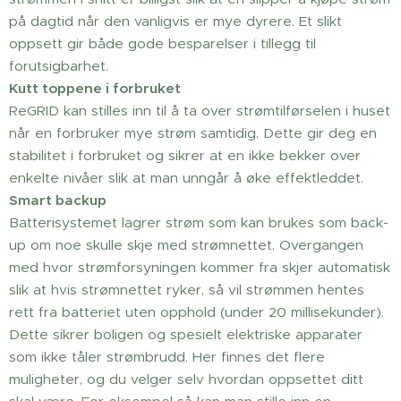
på dagtid når den vanligvis er mye dyrere. Et slikt
oppsett gir både gode besparelser i tillegg til
forutsigbarhet.
Kutt toppene i forbruket
ReGRID kan stilles inn til å ta over strømtilførselen i huset
når en forbruker mye strøm samtidig. Dette gir deg en
stabilitet i forbruket og sikrer at en ikke bekker over
enkelte nivåer slik at man unngår å øke effektleddet.
Smart backup
Batterisystemet lagrer strøm som kan brukes som back-
up om noe skulle skje med strømnettet. Overgangen
med hvor strømforsyningen kommer fra skjer automatisk
slik at hvis strømnettet ryker, så vil strømmen hentes
rett fra batteriet uten opphold (under 20 millisekunder).
Dette sikrer boligen og spesielt elektriske apparater
som ikke tåler strømbrudd. Her finnes det flere
muligheter, og du velger selv hvordan oppsettet ditt