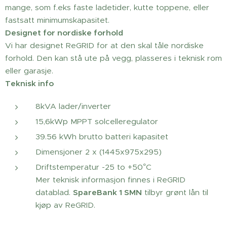
mange, som f.eks faste ladetider, kutte toppene, eller
fastsatt minimumskapasitet.
Designet for nordiske forhold
Vi har designet ReGRID for at den skal tåle nordiske
forhold. Den kan stå ute på vegg, plasseres i teknisk rom
eller garasje.
Teknisk info
8kVA lader/inverter
15,6kWp MPPT solcelleregulator
39.56 kWh brutto batteri kapasitet
Dimensjoner 2 x (1445x975x295)
Driftstemperatur -25 to +50°C
Mer teknisk informasjon finnes i ReGRID
datablad.
SpareBank 1 SMN
tilbyr grønt lån til
kjøp av ReGRID.