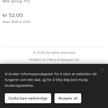
Midi sikring 70v
kr
52,00
ekskl. MVA kr 41,60
© 2025 All rights reserved
ProBatt.no / Berg & Bjørgum AS
Informasjonskapsler
Vi bruker informasjonskapsler for å sikre at nettsiden vår
Språk
fungerer som det skal, og for å tilby deg best mulig
English
Norsk
brukeropplevelse.
Legg til i handlekurven
Godta bare nødvendige
Aksepter alt