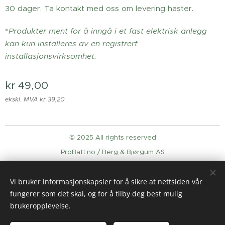
30 dager. Ta kontakt med oss om levering haster.
*
Produkter ment for å inngå i et fast elektrisk anlegg
kan kun installeres av en registrert
installasjonsvirksomhet.
kr
49,00
ekskl. MVA kr 39,20
© 2025 All rights reserved
ProBatt.no / Berg & Bjørgum AS
Informasjonskapsler
Vi bruker informasjonskapsler for å sikre at nettsiden vår
Språk
fungerer som det skal, og for å tilby deg best mulig
English
Norsk
brukeropplevelse.