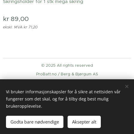
Sikringsholder for 1 stk mega sikring
kr
89,00
ekskl. MVA kr 71,20
© 2025 All rights reserved
ProBatt.no / Berg & Bjørgum AS
Informasjonskapsler
Vi bruker informasjonskapsler for å sikre at nettsiden vår
Språk
fungerer som det skal, og for å tilby deg best mulig
English
Norsk
brukeropplevelse.
Legg til i handlekurven
Godta bare nødvendige
Aksepter alt