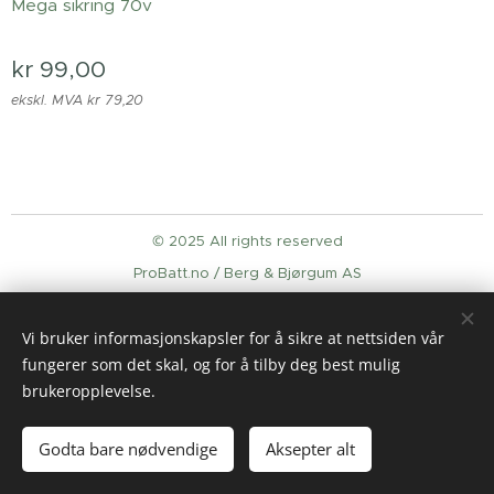
Mega sikring 70v
kr
99,00
ekskl. MVA kr 79,20
© 2025 All rights reserved
ProBatt.no / Berg & Bjørgum AS
Informasjonskapsler
Vi bruker informasjonskapsler for å sikre at nettsiden vår
Språk
fungerer som det skal, og for å tilby deg best mulig
English
Norsk
brukeropplevelse.
Legg til i handlekurven
Godta bare nødvendige
Aksepter alt