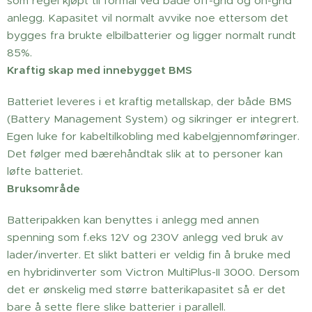
som regel kjøpt til formål ved både off-grid og on-grid
anlegg. Kapasitet vil normalt avvike noe ettersom det
bygges fra brukte elbilbatterier og ligger normalt rundt
85%.
Kraftig skap med innebygget BMS
Batteriet leveres i et kraftig metallskap, der både BMS
(Battery Management System) og sikringer er integrert.
Egen luke for kabeltilkobling med kabelgjennomføringer.
Det følger med bærehåndtak slik at to personer kan
løfte batteriet.
Bruksområde
Batteripakken kan benyttes i anlegg med annen
spenning som f.eks 12V og 230V anlegg ved bruk av
lader/inverter. Et slikt batteri er veldig fin å bruke med
en hybridinverter som Victron MultiPlus-II 3000. Dersom
det er ønskelig med større batterikapasitet så er det
bare å sette flere slike batterier i parallell.