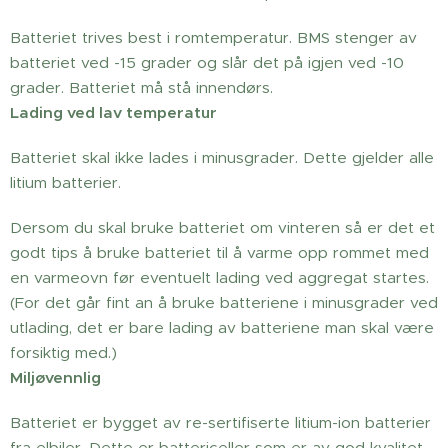
Batteriet trives best i romtemperatur. BMS stenger av
batteriet ved -15 grader og slår det på igjen ved -10
grader. Batteriet må stå innendørs.
Lading ved lav temperatur
Batteriet skal ikke lades i minusgrader. Dette gjelder alle
litium batterier.
Dersom du skal bruke batteriet om vinteren så er det et
godt tips å bruke batteriet til å varme opp rommet med
en varmeovn før eventuelt lading ved aggregat startes.
(For det går fint an å bruke batteriene i minusgrader ved
utlading, det er bare lading av batteriene man skal være
forsiktig med.)
Miljøvennlig
Batteriet er bygget av re-sertifiserte litium-ion batterier
fra elbiler. Dette er battericeller som er av god kvalitet