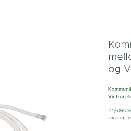
Komm
mell
og V
Kommunik
Victron G
Krysset k
rackbatte