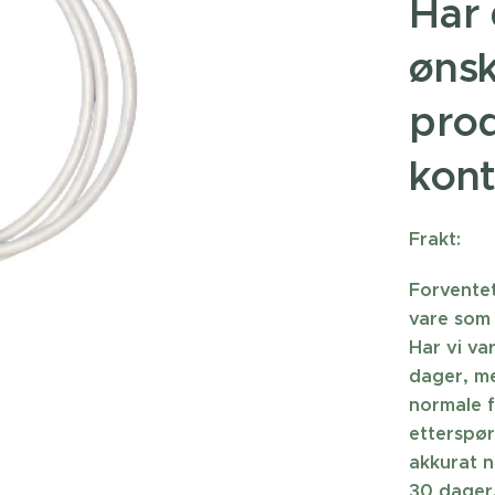
Har 
ønsk
prod
kon
Frakt:
Forventet
vare som 
Har vi va
dager, me
normale f
etterspør
akkurat n
30 dager.