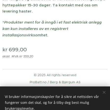
hyttepakker 15-30 dager. Ta kontakt med oss om
levering haster.
*
Produkter ment for å inngå i et fast elektrisk anlegg
kan kun installeres av en registrert
installasjonsvirksomhet.
kr
699,00
ekskl. MVA kr 559,20
© 2025 All rights reserved
ProBatt.no / Berg & Bjørgum AS
Informasjonskapsler
Vi bruker informasjonskapsler for å sikre at nettsiden vår
Språk
fungerer som det skal, og for å tilby deg best mulig
English
Norsk
brukeropplevelse.